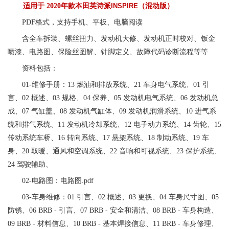
适用于
2020年款本田英诗派
INSPIRE
（混动版）
PDF格式，支持手机、平板、电脑阅读
含全车拆装、螺丝扭力、发动机大修、发动机正时校对、钣金
喷漆、电路图、保险丝图解、针脚定义、故障代码诊断流程等等
资料包括：
01-维修手册：13 燃油和排放系统、21 车身电气系统、01 引
言、02 概述、03 规格、04 保养、05 发动机电气系统、06 发动机总
成、07 气缸盖、08 发动机气缸体、09 发动机润滑系统、10 进气系
统和排气系统、11 发动机冷却系统、12 电子动力系统、14 齿轮、15
传动系统车桥、16 转向系统、17 悬架系统、18 制动系统、19 车
身、20 取暖、通风和空调系统、22 音响和可视系统、23 保护系统、
24 驾驶辅助、
02-电路图：电路图.pdf
03-车身维修：01 引言、02 概述、03 更换、04 车身尺寸图、05
防锈、06 BRB - 引言、07 BRB - 安全和清洁、08 BRB - 车身构造、
09 BRB - 材料信息、10 BRB - 基本焊接信息、11 BRB - 车身修理、