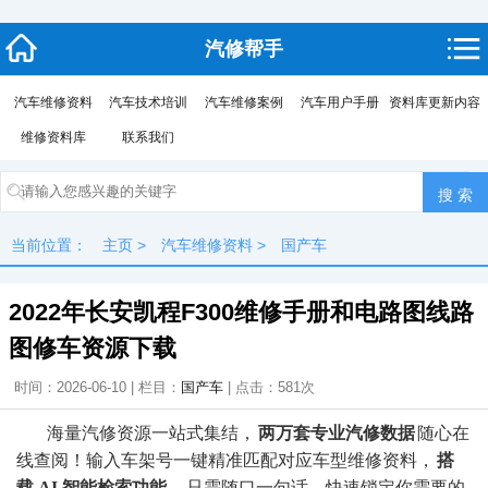
汽修帮手
汽车维修资料
汽车技术培训
汽车维修案例
汽车用户手册
资料库更新内容
维修资料库
联系我们
当前位置：
主页
>
汽车维修资料
>
国产车
2022年长安凯程F300维修手册和电路图线路
图修车资源下载
时间：2026-06-10 | 栏目：
国产车
| 点击：
581次
海量汽修资源一站式集结，
两万套专业汽修数据
随心在
线查阅！输入车架号一键精准匹配对应车型维修资料，
搭
载 AI 智能检索功能
，只需随口一句话，快速锁定你需要的