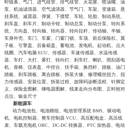
时链条、气门、进气歧管、排气歧管、火花塞、喷油嘴、油
泵、机油滤清器、空气滤清器、节气门、车架、变速箱、悬
挂系统、减震器、弹簧、下摆臂、车轮、轮胎、制动系统、
刹车盘、刹车片、制动卡钳、制动总泵、制动分泵、转向系
统、方向盘、转向轴、转向器、转向拉杆、传动轴、半轴、
车身外壳、车门、车窗、门窗门锁、车顶、前后保险杠、翼
子板、引擎盖、后备箱盖、蓄电池、发电机、起动机、点火
线圈、汽车电脑 ECU、传感器、车速传感器、水温传感
器、车灯、大灯、雾灯、转向灯、刹车灯、喇叭、雨刮器电
机、座椅、仪表盘、中控台、扶手箱、换挡杆、踏板、油门
踏板、刹车踏板、离合踏板、拆装大修、修理螺丝扭力、扭
力传感器、安装位置、拆装过程、故障码诊断流程、针脚定
义、保险盒图解、继电器图解、线束走向分布图、正时校对
点位、钣金尺寸
新能源车
动力电池包、电池模组、电池管理系统 BMS、驱动电
机、电机控制器、整车控制器 VCU、高压配电盒、高压线
束、车载充电机 OBC、DC-DC 转换器、PTC 加热器、电动