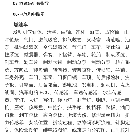
07-故障码维修指导
08-电气和电路图
燃油车
发动机气缸体、活塞、曲轴、连杆、缸盖、凸轮轴、正
时链条、气门、进气歧管、排气歧管、火花塞、喷油嘴、油
泵、机油滤清器、空气滤清器、节气门、车架、变速箱、悬
挂系统、减震器、弹簧、下摆臂、车轮、轮胎、制动系统、
刹车盘、刹车片、制动卡钳、制动总泵、制动分泵、转向系
统、方向盘、转向轴、转向器、转向拉杆、传动轴、半轴、
车身外壳、车门、车窗、门窗门锁、车顶、前后保险杠、翼
子板、引擎盖、后备箱盖、蓄电池、发电机、起动机、点火
线圈、汽车电脑 ECU、传感器、车速传感器、水温传感
器、车灯、大灯、雾灯、转向灯、刹车灯、喇叭、雨刮器电
机、座椅、仪表盘、中控台、扶手箱、换挡杆、踏板、油门
踏板、刹车踏板、离合踏板、拆装大修、修理螺丝扭力、扭
力传感器、安装位置、拆装过程、故障码诊断流程、针脚定
义、保险盒图解、继电器图解、线束走向分布图、正时校对