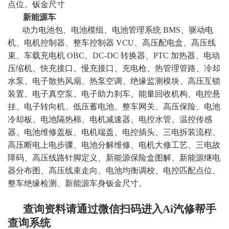
点位、钣金尺寸
新能源车
动力电池包、电池模组、电池管理系统 BMS、驱动电
机、电机控制器、整车控制器 VCU、高压配电盒、高压线
束、车载充电机 OBC、DC-DC 转换器、PTC 加热器、电动
压缩机、快充接口、慢充接口、充电枪、热管理管路、冷却
水泵、电子散热风扇、热泵空调、绝缘监测模块、高压互锁
装置、电子真空泵、电子助力刹车、能量回收机构、电控悬
挂、电子转向机、低压蓄电池、整车网关、高压保险、电池
冷却板、电池隔热棉、电机减速器、电控水管、温控传感
器、电池维修盖板、电机端盖、电控插头、三电拆装流程、
高压断电上电步骤、电池分解维修、电机大修工艺、三电故
障码、高压线路针脚定义、新能源保险盒图解、新能源继电
器分布图、高压线束走向、电池均衡调校、电控匹配点位、
整车绝缘检测、新能源车身钣金尺寸
。
查询资料请通过微信扫码进入Ai汽修帮手
查询系统