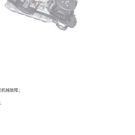
液泵机械故障；
；