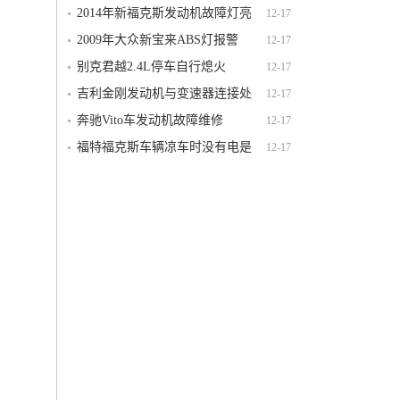
环的好坏方法介绍
2014年新福克斯发动机故障灯亮
12-17
2009年大众新宝来ABS灯报警
12-17
别克君越2.4L停车自行熄火
12-17
吉利金刚发动机与变速器连接处
12-17
漏油
奔驰Vito车发动机故障维修
12-17
福特福克斯车辆凉车时没有电是
12-17
什么问题？