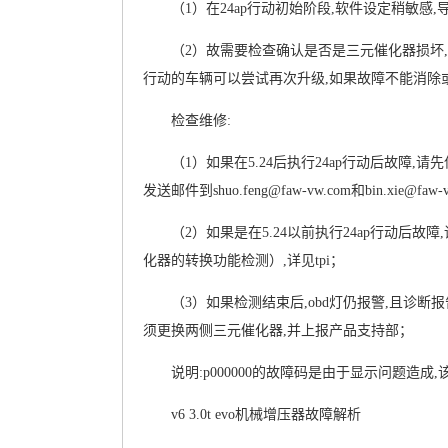
（1）在24ap行动初始阶段,软件设定稍敏感
（2）故需要检查确认是否是三元催化器损坏,还是
行动的车辆可以尝试再次升级,如果故障不能消除或在5.
检查维修:
（1）如果在5.24后执行24ap行动后故障,请先保存
发送邮件到shuo.feng@faw-vw.com和bin.xie@faw-
（2）如果是在5.24以前执行24ap行动后故障,请先
化器的转换功能检测）,详见tpi；
（3）如果检测结束后,obd灯仍报警,且诊断报告有“
须更换两侧三元催化器,并上报产品支持部；
说明:p000000的故障码是由于显示问题造成,该
v6 3.0t evo机械增压器故障解析