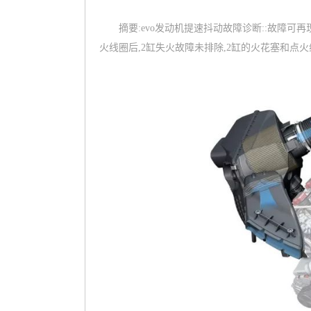
摘要:evo发动机提速抖动故障诊断::故障可
火线圈后,2缸失火故障未排除,2缸的火花塞和点