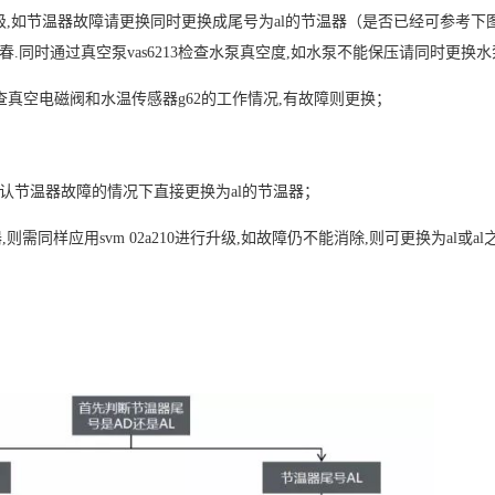
02a210升级,如节温器故障请更换同时更换成尾号为al的节温器（是否已经可参考
.同时通过真空泵vas6213检查水泵真空度,如水泵不能保压请同时更换水
查真空电磁阀和水温传感器g62的工作情况,有故障则更换；
确认节温器故障的情况下直接更换为al的节温器；
则需同样应用svm 02a210进行升级,如故障仍不能消除,则可更换为al或al