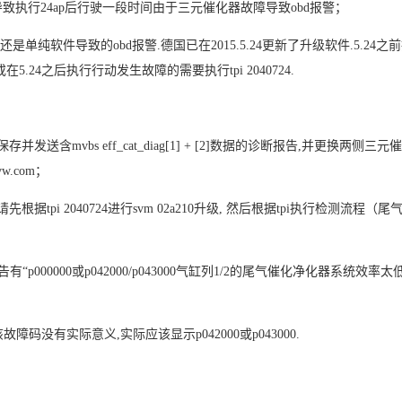
,导致执行24ap后行驶一段时间由于三元催化器故障导致obd报警；
单纯软件导致的obd报警.德国已在2015.5.24更新了升级软件.5.24之
24之后执行行动发生故障的需要执行tpi 2040724.
并发送含mvbs eff_cat_diag[1] + [2]数据的诊断报告,并更换两侧三元
vw.com；
根据tpi 2040724进行svm 02a210升级, 然后根据tpi执行检测流程（
p000000或p042000/p043000气缸列1/2的尾气催化净化器系统效率太低
故障码没有实际意义,实际应该显示p042000或p043000.