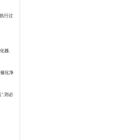
前执行过
催化器,
尾气催化净
”,则必