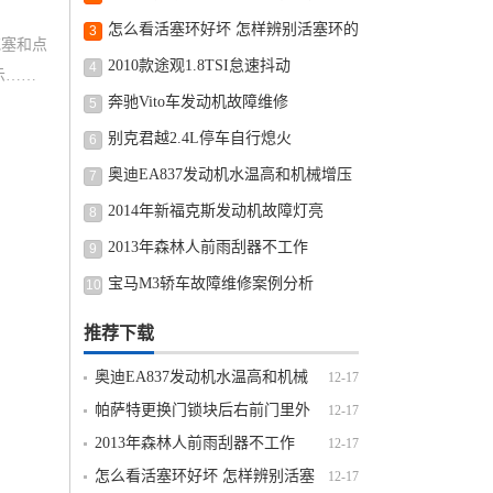
问题？
怎么看活塞环好坏 怎样辨别活塞环的
3
花塞和点
好坏方法介绍
2010款途观1.8TSI怠速抖动
4
示……
奔驰Vito车发动机故障维修
5
别克君越2.4L停车自行熄火
6
奥迪EA837发动机水温高和机械增压
7
故障汇总
2014年新福克斯发动机故障灯亮
8
2013年森林人前雨刮器不工作
9
宝马M3轿车故障维修案例分析
10
推荐下载
奥迪EA837发动机水温高和机械
12-17
增压故障汇总
帕萨特更换门锁块后右前门里外
12-17
打不开
2013年森林人前雨刮器不工作
12-17
怎么看活塞环好坏 怎样辨别活塞
12-17