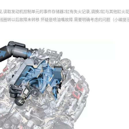
再现,读取发动机控制单元的事件存储器2缸有失火记录,调换2缸与其他缸火
火线圈转以后故障未转移.怀疑是喷油嘴故障.需要明确考虑的问题（小编提