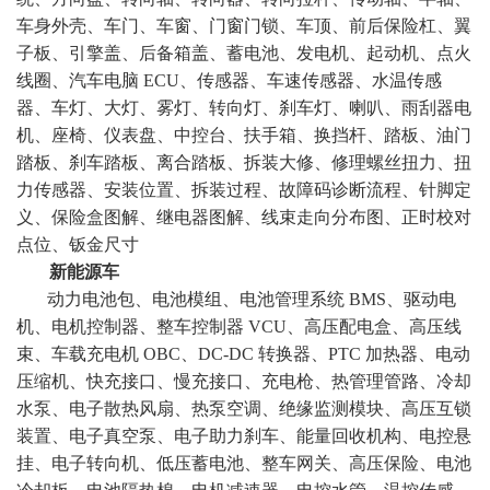
车身外壳、车门、车窗、门窗门锁、车顶、前后保险杠、翼
子板、引擎盖、后备箱盖、蓄电池、发电机、起动机、点火
线圈、汽车电脑 ECU、传感器、车速传感器、水温传感
器、车灯、大灯、雾灯、转向灯、刹车灯、喇叭、雨刮器电
机、座椅、仪表盘、中控台、扶手箱、换挡杆、踏板、油门
踏板、刹车踏板、离合踏板、拆装大修、修理螺丝扭力、扭
力传感器、安装位置、拆装过程、故障码诊断流程、针脚定
义、保险盒图解、继电器图解、线束走向分布图、正时校对
点位、钣金尺寸
新能源车
动力电池包、电池模组、电池管理系统 BMS、驱动电
机、电机控制器、整车控制器 VCU、高压配电盒、高压线
束、车载充电机 OBC、DC-DC 转换器、PTC 加热器、电动
压缩机、快充接口、慢充接口、充电枪、热管理管路、冷却
水泵、电子散热风扇、热泵空调、绝缘监测模块、高压互锁
装置、电子真空泵、电子助力刹车、能量回收机构、电控悬
挂、电子转向机、低压蓄电池、整车网关、高压保险、电池