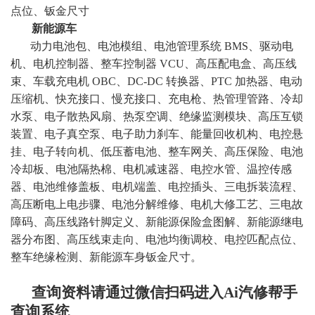
点位、钣金尺寸
新能源车
动力电池包、电池模组、电池管理系统 BMS、驱动电
机、电机控制器、整车控制器 VCU、高压配电盒、高压线
束、车载充电机 OBC、DC-DC 转换器、PTC 加热器、电动
压缩机、快充接口、慢充接口、充电枪、热管理管路、冷却
水泵、电子散热风扇、热泵空调、绝缘监测模块、高压互锁
装置、电子真空泵、电子助力刹车、能量回收机构、电控悬
挂、电子转向机、低压蓄电池、整车网关、高压保险、电池
冷却板、电池隔热棉、电机减速器、电控水管、温控传感
器、电池维修盖板、电机端盖、电控插头、三电拆装流程、
高压断电上电步骤、电池分解维修、电机大修工艺、三电故
障码、高压线路针脚定义、新能源保险盒图解、新能源继电
器分布图、高压线束走向、电池均衡调校、电控匹配点位、
整车绝缘检测、新能源车身钣金尺寸
。
查询资料请通过微信扫码进入Ai汽修帮手
查询系统