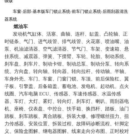
级版
车窗-后部-基本版车门锁止系统-前车门锁止系统-后雨刮器清洗
器系统
燃油车
发动机气缸体、活塞、曲轴、连杆、缸盖、凸轮轴、正
时链条、气门、进气歧管、排气歧管、火花塞、喷油嘴、油
泵、机油滤清器、空气滤清器、节气门、车架、变速箱、悬
挂系统、减震器、弹簧、下摆臂、车轮、轮胎、制动系统、
刹车盘、刹车片、制动卡钳、制动总泵、制动分泵、转向系
统、方向盘、转向轴、转向器、转向拉杆、传动轴、半轴、
车身外壳、车门、车窗、门窗门锁、车顶、前后保险杠、翼
子板、引擎盖、后备箱盖、蓄电池、发电机、起动机、点火
线圈、汽车电脑 ECU、传感器、车速传感器、水温传感
器、车灯、大灯、雾灯、转向灯、刹车灯、喇叭、雨刮器电
机、座椅、仪表盘、中控台、扶手箱、换挡杆、踏板、油门
踏板、刹车踏板、离合踏板、拆装大修、修理螺丝扭力、扭
力传感器、安装位置、拆装过程、故障码诊断流程、针脚定
义、保险盒图解、继电器图解、线束走向分布图、正时校对