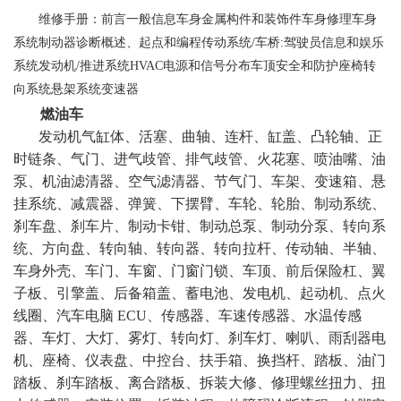
维修手册：前言一般信息车身金属构件和装饰件车身修理车身
系统制动器诊断概述、起点和编程传动系统/车桥:驾驶员信息和娱乐
系统发动机/推进系统HVAC电源和信号分布车顶安全和防护座椅转
向系统悬架系统变速器
燃油车
发动机气缸体、活塞、曲轴、连杆、缸盖、凸轮轴、正
时链条、气门、进气歧管、排气歧管、火花塞、喷油嘴、油
泵、机油滤清器、空气滤清器、节气门、车架、变速箱、悬
挂系统、减震器、弹簧、下摆臂、车轮、轮胎、制动系统、
刹车盘、刹车片、制动卡钳、制动总泵、制动分泵、转向系
统、方向盘、转向轴、转向器、转向拉杆、传动轴、半轴、
车身外壳、车门、车窗、门窗门锁、车顶、前后保险杠、翼
子板、引擎盖、后备箱盖、蓄电池、发电机、起动机、点火
线圈、汽车电脑 ECU、传感器、车速传感器、水温传感
器、车灯、大灯、雾灯、转向灯、刹车灯、喇叭、雨刮器电
机、座椅、仪表盘、中控台、扶手箱、换挡杆、踏板、油门
踏板、刹车踏板、离合踏板、拆装大修、修理螺丝扭力、扭