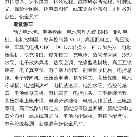
力传感器、安装位置、拆装过程、故障码诊断流程、针脚定
义、保险盒图解、继电器图解、线束走向分布图、正时校对
点位、钣金尺寸
新能源车
动力电池包、电池模组、电池管理系统 BMS、驱动电
机、电机控制器、整车控制器 VCU、高压配电盒、高压线
束、车载充电机 OBC、DC-DC 转换器、PTC 加热器、电动
压缩机、快充接口、慢充接口、充电枪、热管理管路、冷却
水泵、电子散热风扇、热泵空调、绝缘监测模块、高压互锁
装置、电子真空泵、电子助力刹车、能量回收机构、电控悬
挂、电子转向机、低压蓄电池、整车网关、高压保险、电池
冷却板、电池隔热棉、电机减速器、电控水管、温控传感
器、电池维修盖板、电机端盖、电控插头、三电拆装流程、
高压断电上电步骤、电池分解维修、电机大修工艺、三电故
障码、高压线路针脚定义、新能源保险盒图解、新能源继电
器分布图、高压线束走向、电池均衡调校、电控匹配点位、
整车绝缘检测、新能源车身钣金尺寸
。