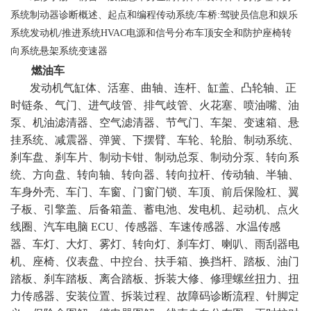
系统制动器诊断概述、起点和编程传动系统/车桥:驾驶员信息和娱乐
系统发动机/推进系统HVAC电源和信号分布车顶安全和防护座椅转
向系统悬架系统变速器
燃油车
发动机气缸体、活塞、曲轴、连杆、缸盖、凸轮轴、正
时链条、气门、进气歧管、排气歧管、火花塞、喷油嘴、油
泵、机油滤清器、空气滤清器、节气门、车架、变速箱、悬
挂系统、减震器、弹簧、下摆臂、车轮、轮胎、制动系统、
刹车盘、刹车片、制动卡钳、制动总泵、制动分泵、转向系
统、方向盘、转向轴、转向器、转向拉杆、传动轴、半轴、
车身外壳、车门、车窗、门窗门锁、车顶、前后保险杠、翼
子板、引擎盖、后备箱盖、蓄电池、发电机、起动机、点火
线圈、汽车电脑 ECU、传感器、车速传感器、水温传感
器、车灯、大灯、雾灯、转向灯、刹车灯、喇叭、雨刮器电
机、座椅、仪表盘、中控台、扶手箱、换挡杆、踏板、油门
踏板、刹车踏板、离合踏板、拆装大修、修理螺丝扭力、扭
力传感器、安装位置、拆装过程、故障码诊断流程、针脚定