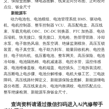
义、保险盒图解、继电器图解、线束走向分布图、正时校对
点位、钣金尺寸
新能源车
动力电池包、电池模组、电池管理系统 BMS、驱动电
机、电机控制器、整车控制器 VCU、高压配电盒、高压线
束、车载充电机 OBC、DC-DC 转换器、PTC 加热器、电动
压缩机、快充接口、慢充接口、充电枪、热管理管路、冷却
水泵、电子散热风扇、热泵空调、绝缘监测模块、高压互锁
装置、电子真空泵、电子助力刹车、能量回收机构、电控悬
挂、电子转向机、低压蓄电池、整车网关、高压保险、电池
冷却板、电池隔热棉、电机减速器、电控水管、温控传感
器、电池维修盖板、电机端盖、电控插头、三电拆装流程、
高压断电上电步骤、电池分解维修、电机大修工艺、三电故
障码、高压线路针脚定义、新能源保险盒图解、新能源继电
器分布图、高压线束走向、电池均衡调校、电控匹配点位、
整车绝缘检测、新能源车身钣金尺寸
。
查询资料请通过微信扫码进入Ai汽修帮手