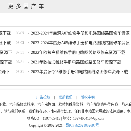
更多国产车
资源下载
08-05
2023-2024年启源A07维修手册和电路图线路图修车资源
资源下载
08-05
下载
2023-2024年启源A05维修手册和电路图线路图修车资源
车资源下
07-31
下载
2022年欧拉白猫维修手册电路图线路图修车资源下载
资源下载
07-31
2021年欧拉iQ维修手册电路图线路图修车资源下载
资源下
07-31
2023年启源Q05维修手册和电路图线路图修车资源下载
广告投放
|
联系我们
|
版权申明
下载、汽车维修资料库、汽车电路图、发动机维修资料、汽车培训资料等内容，均来
利，请与我们联系，我们将在24小时内进行处理、任何非本站因素导致的法律后果，本
联系QQ：1397465413 | 邮箱：1397465413@qq.com
Copyright © 2002-2021
蜀ICP备2021032697号