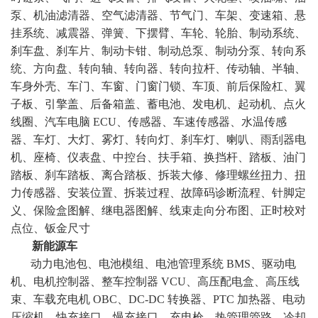
泵、机油滤清器、空气滤清器、节气门、车架、变速箱、悬
挂系统、减震器、弹簧、下摆臂、车轮、轮胎、制动系统、
刹车盘、刹车片、制动卡钳、制动总泵、制动分泵、转向系
统、方向盘、转向轴、转向器、转向拉杆、传动轴、半轴、
车身外壳、车门、车窗、门窗门锁、车顶、前后保险杠、翼
子板、引擎盖、后备箱盖、蓄电池、发电机、起动机、点火
线圈、汽车电脑 ECU、传感器、车速传感器、水温传感
器、车灯、大灯、雾灯、转向灯、刹车灯、喇叭、雨刮器电
机、座椅、仪表盘、中控台、扶手箱、换挡杆、踏板、油门
踏板、刹车踏板、离合踏板、拆装大修、修理螺丝扭力、扭
力传感器、安装位置、拆装过程、故障码诊断流程、针脚定
义、保险盒图解、继电器图解、线束走向分布图、正时校对
点位、钣金尺寸
新能源车
动力电池包、电池模组、电池管理系统 BMS、驱动电
机、电机控制器、整车控制器 VCU、高压配电盒、高压线
束、车载充电机 OBC、DC-DC 转换器、PTC 加热器、电动
压缩机、快充接口、慢充接口、充电枪、热管理管路、冷却