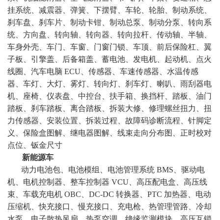
挂系统、减震器、弹簧、下摆臂、车轮、轮胎、制动系统、
刹车盘、刹车片、制动卡钳、制动总泵、制动分泵、转向系
统、方向盘、转向轴、转向器、转向拉杆、传动轴、半轴、
车身外壳、车门、车窗、门窗门锁、车顶、前后保险杠、翼
子板、引擎盖、后备箱盖、蓄电池、发电机、起动机、点火
线圈、汽车电脑 ECU、传感器、车速传感器、水温传感
器、车灯、大灯、雾灯、转向灯、刹车灯、喇叭、雨刮器电
机、座椅、仪表盘、中控台、扶手箱、换挡杆、踏板、油门
踏板、刹车踏板、离合踏板、拆装大修、修理螺丝扭力、扭
力传感器、安装位置、拆装过程、故障码诊断流程、针脚定
义、保险盒图解、继电器图解、线束走向分布图、正时校对
点位、钣金尺寸
新能源车
动力电池包、电池模组、电池管理系统 BMS、驱动电
机、电机控制器、整车控制器 VCU、高压配电盒、高压线
束、车载充电机 OBC、DC-DC 转换器、PTC 加热器、电动
压缩机、快充接口、慢充接口、充电枪、热管理管路、冷却
水泵、电子散热风扇、热泵空调、绝缘监测模块、高压互锁