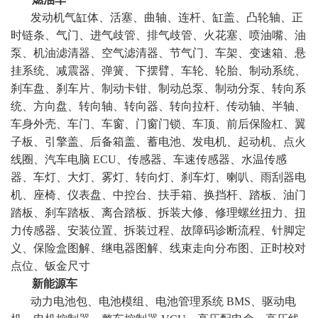
发动机气缸体、活塞、曲轴、连杆、缸盖、凸轮轴、正
时链条、气门、进气歧管、排气歧管、火花塞、喷油嘴、油
泵、机油滤清器、空气滤清器、节气门、车架、变速箱、悬
挂系统、减震器、弹簧、下摆臂、车轮、轮胎、制动系统、
刹车盘、刹车片、制动卡钳、制动总泵、制动分泵、转向系
统、方向盘、转向轴、转向器、转向拉杆、传动轴、半轴、
车身外壳、车门、车窗、门窗门锁、车顶、前后保险杠、翼
子板、引擎盖、后备箱盖、蓄电池、发电机、起动机、点火
线圈、汽车电脑 ECU、传感器、车速传感器、水温传感
器、车灯、大灯、雾灯、转向灯、刹车灯、喇叭、雨刮器电
机、座椅、仪表盘、中控台、扶手箱、换挡杆、踏板、油门
踏板、刹车踏板、离合踏板、拆装大修、修理螺丝扭力、扭
力传感器、安装位置、拆装过程、故障码诊断流程、针脚定
义、保险盒图解、继电器图解、线束走向分布图、正时校对
点位、钣金尺寸
新能源车
动力电池包、电池模组、电池管理系统 BMS、驱动电