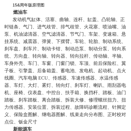
15&周年版原理图
燃油车
发动机气缸体、活塞、曲轴、连杆、缸盖、凸轮轴、正
时链条、气门、进气歧管、排气歧管、火花塞、喷油嘴、油
泵、机油滤清器、空气滤清器、节气门、车架、变速箱、悬
挂系统、减震器、弹簧、下摆臂、车轮、轮胎、制动系统、
刹车盘、刹车片、制动卡钳、制动总泵、制动分泵、转向系
统、方向盘、转向轴、转向器、转向拉杆、传动轴、半轴、
车身外壳、车门、车窗、门窗门锁、车顶、前后保险杠、翼
子板、引擎盖、后备箱盖、蓄电池、发电机、起动机、点火
线圈、汽车电脑 ECU、传感器、车速传感器、水温传感
器、车灯、大灯、雾灯、转向灯、刹车灯、喇叭、雨刮器电
机、座椅、仪表盘、中控台、扶手箱、换挡杆、踏板、油门
踏板、刹车踏板、离合踏板、拆装大修、修理螺丝扭力、扭
力传感器、安装位置、拆装过程、故障码诊断流程、针脚定
义、保险盒图解、继电器图解、线束走向分布图、正时校对
点位、钣金尺寸
新能源车