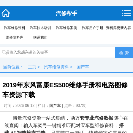
汽修帮手
汽车维修资料
汽车技术培训
汽车维修案例
汽车用户手册
资料库更新内容
维修资料库
联系我们
当前位置：
主页
>
汽车维修资料
>
国产车
2019年东风富康ES500维修手册和电路图修
车资源下载
时间：2026-06-12 | 栏目：
国产车
| 点击：
907次
海量汽修资源一站式集结，
两万套专业汽修数据
随心在
线查阅！输入车架号一键精准匹配对应车型维修资料，
搭
载 AI 智能检索功能
，只需随口一句话，快速锁定你需要的