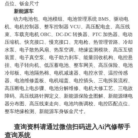
点位、钣金尺寸
新能源车
动力电池包、电池模组、电池管理系统 BMS、驱动电
机、电机控制器、整车控制器 VCU、高压配电盒、高压线
束、车载充电机 OBC、DC-DC 转换器、PTC 加热器、电动
压缩机、快充接口、慢充接口、充电枪、热管理管路、冷却
水泵、电子散热风扇、热泵空调、绝缘监测模块、高压互锁
装置、电子真空泵、电子助力刹车、能量回收机构、电控悬
挂、电子转向机、低压蓄电池、整车网关、高压保险、电池
冷却板、电池隔热棉、电机减速器、电控水管、温控传感
器、电池维修盖板、电机端盖、电控插头、三电拆装流程、
高压断电上电步骤、电池分解维修、电机大修工艺、三电故
障码、高压线路针脚定义、新能源保险盒图解、新能源继电
器分布图、高压线束走向、电池均衡调校、电控匹配点位、
整车绝缘检测、新能源车身钣金尺寸
。
查询资料请通过微信扫码进入Ai汽修帮手
查询系统