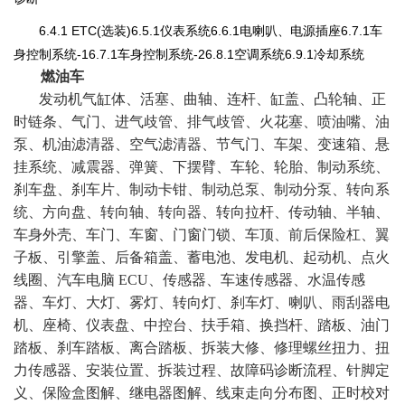
6.4.1 ETC(选装)6.5.1仪表系统6.6.1电喇叭、电源插座6.7.1车
身控制系统-16.7.1车身控制系统-26.8.1空调系统6.9.1冷却系统
燃油车
发动机气缸体、活塞、曲轴、连杆、缸盖、凸轮轴、正
时链条、气门、进气歧管、排气歧管、火花塞、喷油嘴、油
泵、机油滤清器、空气滤清器、节气门、车架、变速箱、悬
挂系统、减震器、弹簧、下摆臂、车轮、轮胎、制动系统、
刹车盘、刹车片、制动卡钳、制动总泵、制动分泵、转向系
统、方向盘、转向轴、转向器、转向拉杆、传动轴、半轴、
车身外壳、车门、车窗、门窗门锁、车顶、前后保险杠、翼
子板、引擎盖、后备箱盖、蓄电池、发电机、起动机、点火
线圈、汽车电脑 ECU、传感器、车速传感器、水温传感
器、车灯、大灯、雾灯、转向灯、刹车灯、喇叭、雨刮器电
机、座椅、仪表盘、中控台、扶手箱、换挡杆、踏板、油门
踏板、刹车踏板、离合踏板、拆装大修、修理螺丝扭力、扭
力传感器、安装位置、拆装过程、故障码诊断流程、针脚定
义、保险盒图解、继电器图解、线束走向分布图、正时校对