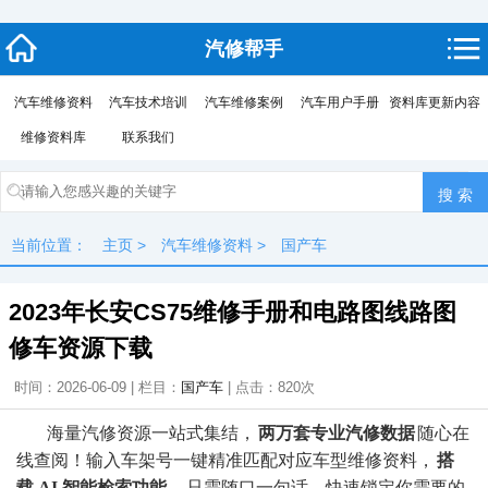
汽修帮手
汽车维修资料
汽车技术培训
汽车维修案例
汽车用户手册
资料库更新内容
维修资料库
联系我们
当前位置：
主页
>
汽车维修资料
>
国产车
2023年长安CS75维修手册和电路图线路图
修车资源下载
时间：2026-06-09 | 栏目：
国产车
| 点击：
820次
海量汽修资源一站式集结，
两万套专业汽修数据
随心在
线查阅！输入车架号一键精准匹配对应车型维修资料，
搭
载 AI 智能检索功能
，只需随口一句话，快速锁定你需要的