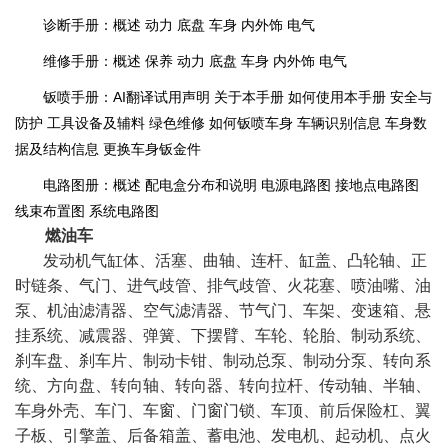
诊断手册：概述 动力 底盘 车身 内外饰 电气
维修手册：概述 保养 动力 底盘 车身 内外饰 电气
钣喷手册：AI翻译试用声明 关于本手册 如何使用本手册 安全与
防护 工具设备及辅料 绿色维修 如何钣喷车身 车辆识别信息 车身数
据及结构信息 更换车身钣金件
电路图册：概述 配电盒分布和说明 电源电路图 接地点电路图
线束布置图 系统电路图
燃油车
发动机气缸体、活塞、曲轴、连杆、缸盖、凸轮轴、正
时链条、气门、进气歧管、排气歧管、火花塞、喷油嘴、油
泵、机油滤清器、空气滤清器、节气门、车架、变速箱、悬
挂系统、减震器、弹簧、下摆臂、车轮、轮胎、制动系统、
刹车盘、刹车片、制动卡钳、制动总泵、制动分泵、转向系
统、方向盘、转向轴、转向器、转向拉杆、传动轴、半轴、
车身外壳、车门、车窗、门窗门锁、车顶、前后保险杠、翼
子板、引擎盖、后备箱盖、蓄电池、发电机、起动机、点火