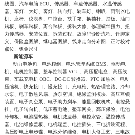
线圈、汽车电脑 ECU、传感器、车速传感器、水温传感
器、车灯、大灯、雾灯、转向灯、刹车灯、喇叭、雨刮器电
机、座椅、仪表盘、中控台、扶手箱、换挡杆、踏板、油门
踏板、刹车踏板、离合踏板、拆装大修、修理螺丝扭力、扭
力传感器、安装位置、拆装过程、故障码诊断流程、针脚定
义、保险盒图解、继电器图解、线束走向分布图、正时校对
点位、钣金尺寸
新能源车
动力电池包、电池模组、电池管理系统 BMS、驱动电
机、电机控制器、整车控制器 VCU、高压配电盒、高压线
束、车载充电机 OBC、DC-DC 转换器、PTC 加热器、电动
压缩机、快充接口、慢充接口、充电枪、热管理管路、冷却
水泵、电子散热风扇、热泵空调、绝缘监测模块、高压互锁
装置、电子真空泵、电子助力刹车、能量回收机构、电控悬
挂、电子转向机、低压蓄电池、整车网关、高压保险、电池
冷却板、电池隔热棉、电机减速器、电控水管、温控传感
器、电池维修盖板、电机端盖、电控插头、三电拆装流程、
高压断电上电步骤、电池分解维修、电机大修工艺、三电故