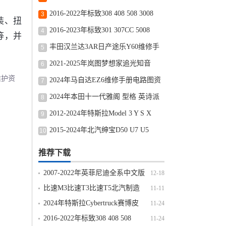
致在冠道杰德极湃2HRV维修手册电路图
2016-2022年标致308 408 508 3008
3
装、扭
线路图资料
2008 4008 307CC
2016-2023年标致301 307CC 5008
4
等，并
308CC RCZ E2008 40
丰田汉兰达3AR日产途乐Y60维修手
5
册电路图资料MR2牛魔王SPURA
2021-2025年岚图梦想家追光知音
6
维护资
FREE增程纯电版维修手册电路图线路接
2024年马自达EZ6维修手册电路图资
7
线资料更新
料2023年马自达CX50燃油混动
2024年本田十一代雅阁 型格 英诗派
8
CX30CX9CX
HRV 致在 飞度 极湃2 雅阁插电混动维修
2012-2024年特斯拉Model 3 Y S X
9
手册电
Cybertruck赛博皮卡维修手册
2015-2024年北汽绅宝D50 U7 U5
10
PLUS X25 X35 X3 X55 X
推荐下载
2007-2022年英菲尼迪全系中文版
12-18
维修手册电路图资料更新
比速M3比速T3比速T5北汽制造
11-11
007 勇士 锐铃维修手册电路图资料更新
2024年特斯拉Cybertruck赛博皮
11-24
卡维修手册电路图线路接线资料
2016-2022年标致308 408 508
11-24